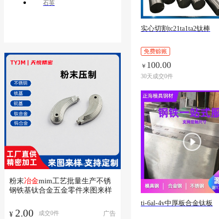
石英
实心切割tc21ta1ta2钛棒
免费赊账
100.00
￥
30天成交0件
粉末
冶金
mim工艺批量生产不锈
钢铁基钛合金五金零件来图来样
ti-6al-4v中厚板合金钛板
2.00
广告
成交
0
件
¥