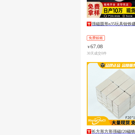
强磁圆形n35玩具钕铁
免费赊账
67.08
￥
30天成交0件
长方形方形强磁f20磁