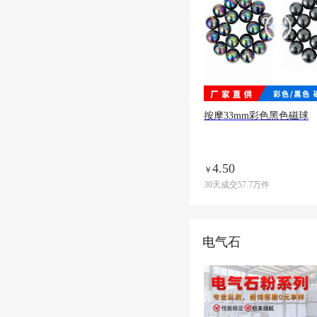
按摩33mm彩色黑色磁球
4.50
￥
30天成交57.7万件
电气石