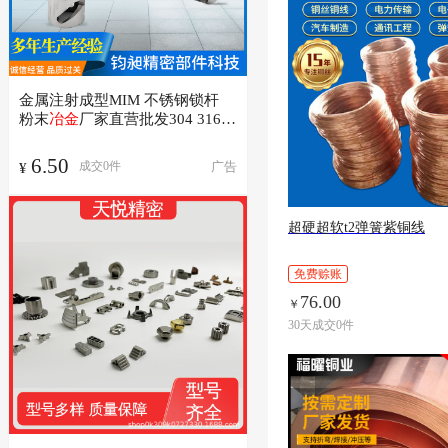
金属注射成型MIM 不锈钢锁杆
粉末
冶金
厂家直营批发304 316现
货可
6.50
广告
成交
0
件
¥
超硬超软t2弹簧紫铜线
免费赊账
76.00
￥
30天成交0件