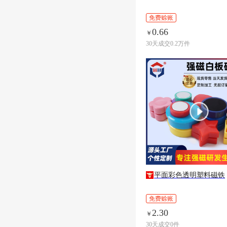
免费赊账
0.66
￥
30天成交0.2万件
平面彩色透明塑料磁铁
免费赊账
2.30
￥
30天成交0件