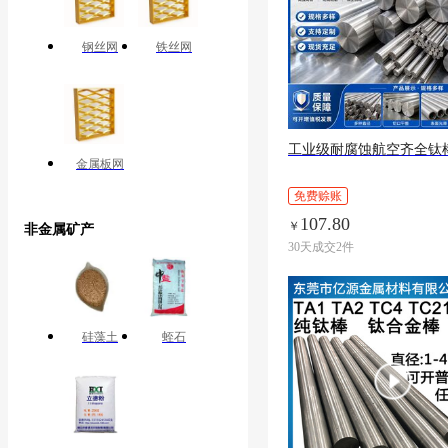
钢丝网
铁丝网
工业级耐腐蚀航空齐全钛
金属板网
免费赊账
107.80
￥
非金属矿产
30天成交2件
硅藻土
蛭石