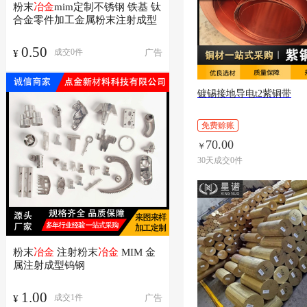
粉末
冶金
mim定制不锈钢 铁基 钛
合金零件加工金属粉末注射成型
0.50
广告
成交
0
件
¥
镀锡接地导电t2紫铜带
免费赊账
70.00
￥
30天成交0件
粉末
冶金
注射粉末
冶金
MIM 金
属注射成型钨钢
1.00
广告
成交
1
件
¥