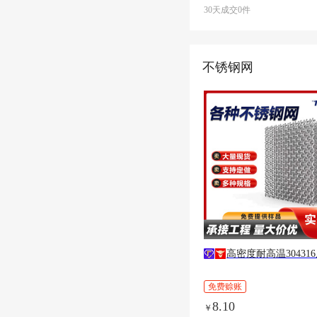
30天成交0件
不锈钢网
高密度耐高温30431
免费赊账
8.10
￥