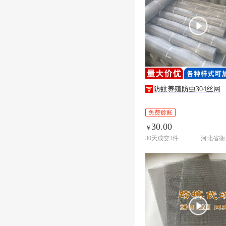
防蚊养殖防虫304丝网
免费赊账
30.00
￥
30天成交3件