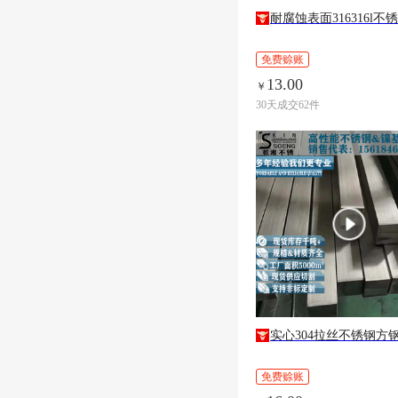
耐腐蚀表面316316l不
免费赊账
13.00
￥
30天成交62件
实心304拉丝不锈钢方
免费赊账