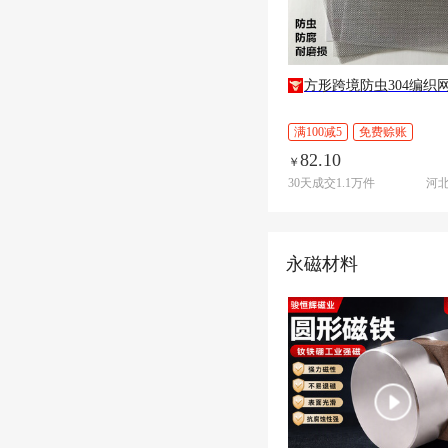
方形跨境防虫304编织
满100减5
免费赊账
82.10
￥
30天成交1.1万件
河
永磁材料