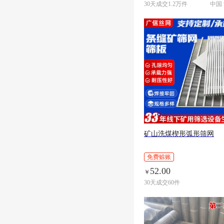
30天成交1.2万件
中国
矿山洗煤楔形弧形筛网
免费赊账
52.00
￥
30天成交60件