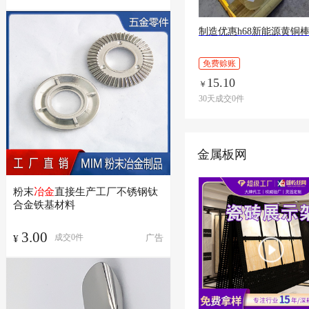
制造优惠h68新能源黄铜
免费赊账
15.10
￥
30天成交0件
金属板网
粉末
冶金
直接生产工厂不锈钢钛
合金铁基材料
3.00
广告
成交
0
件
¥