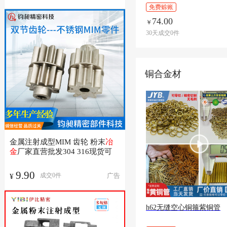
免费赊账
74.00
￥
30天成交0件
铜合金材
金属注射成型MIM 齿轮 粉末
冶
金
厂家直营批发304 316现货可
9.90
广告
成交
0
件
¥
h62无缝空心铜箍紫铜管