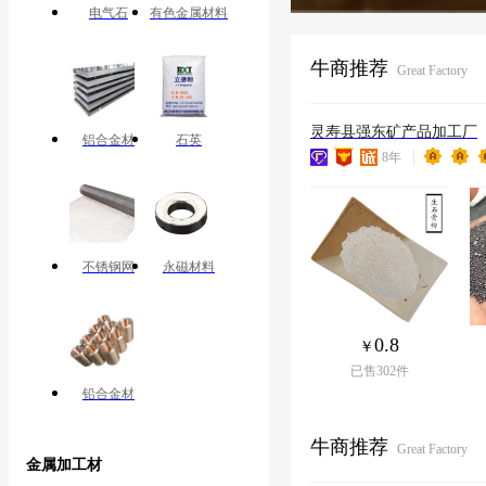
电气石
有色金属材料
牛商推荐
Great Factory
灵寿县强东矿产品加工厂
铝合金材
石英
8
年
不锈钢网
永磁材料
0.8
已售
302
件
铅合金材
牛商推荐
Great Factory
金属加工材