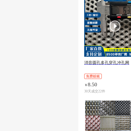
消音圆孔多孔穿孔冲孔网
免费赊账
8.50
￥
30天成交22件