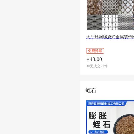
大厅环网螺旋式金属装饰
免费赊账
48.00
￥
30天成交25件
蛭石