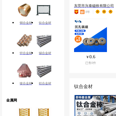
东莞市兴泰磁铁有限公司
8
年
铜合金材
钛合金材
锌合金材
锡合金材
0.6
已售
0
件
镍合金材
铝合金材
钛合金材
金属网