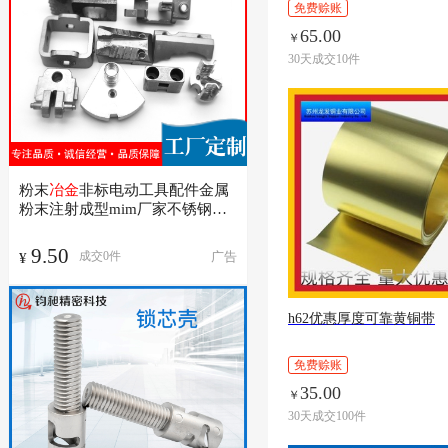
免费赊账
65.00
￥
30天成交10件
粉末
冶金
非标电动工具配件金属
粉末注射成型mim厂家不锈钢制
品
9.50
广告
成交
0
件
¥
h62优惠厚度可靠黄铜带
免费赊账
35.00
￥
30天成交100件