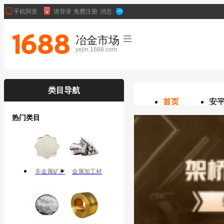
冶金市场
yejin.1688.com
类目导航
首页
安
热门类目
非金属矿产
金属加工材