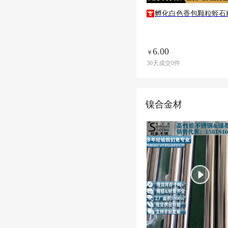
孵化白色香包颗粒蛭石
6.00
￥
30天成交0件
镍合金材