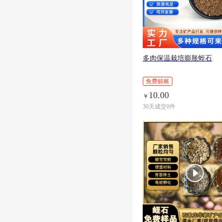
多肉保温栽培膨胀蛭石
免费赊账
10.00
￥
30天成交0件