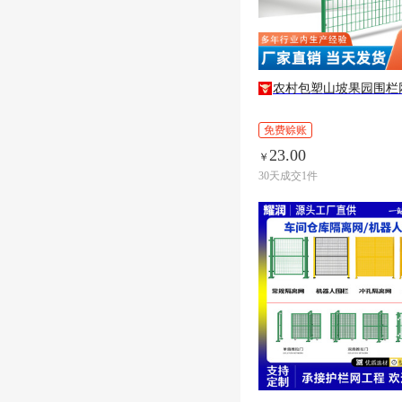
农村包塑山坡果园围栏
免费赊账
23.00
￥
30天成交1件