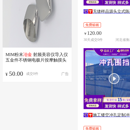
无缝样品源头立式陈
免费赊账
120.00
￥
30天成交0件
MIM粉末
冶金
射频美容仪导入仪
五金件不锈钢电极片按摩触摸头
50.00
广告
成交
0
件
¥
施工镂空冲孔定制冲
免费赊账