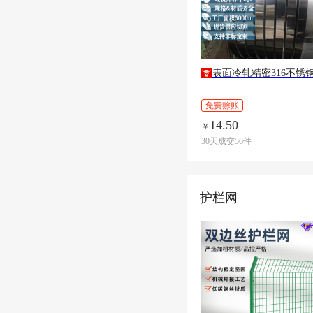
表面冷轧精密316不锈
免费赊账
14.50
￥
30天成交56件
护栏网