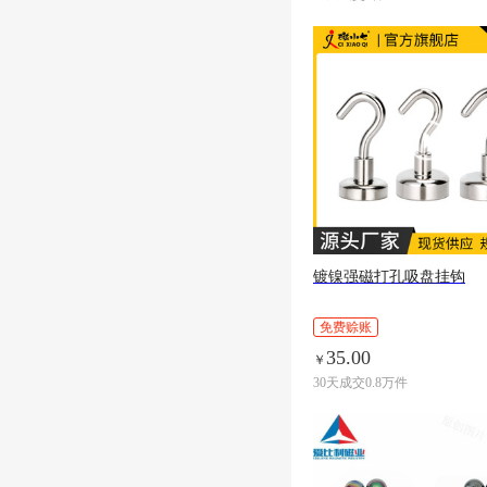
镀镍强磁打孔吸盘挂钩
免费赊账
35.00
￥
30天成交0.8万件